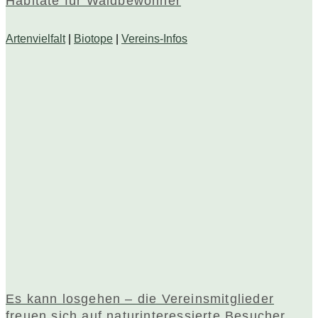
Habitate für Waldbewohner
Artenvielfalt
|
Biotope
|
Vereins-Infos
Es kann losgehen – die Vereinsmitglieder
freuen sich auf naturinteressierte Besucher