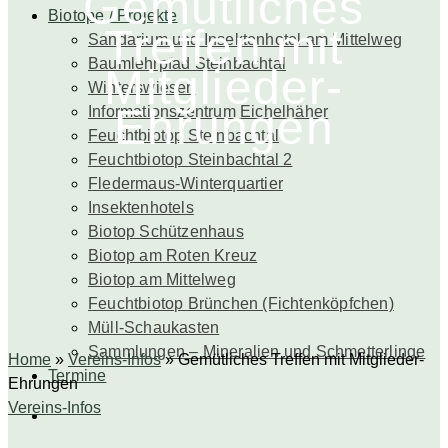
Gemütliches
Biotope / Projekte
Treffen mit
Sandarium und Insektenhotel am Mittelweg
Baumlehrpfad Steinbachtal
Mitglieder-
Winterswiesen
Ehrungen
Informationszentrum Eichelhäher
Feuchtbiotop Steinbachtal
Feuchtbiotop Steinbachtal 2
Fledermaus-Winterquartier
Insektenhotels
Biotop Schützenhaus
Biotop am Roten Kreuz
Biotop am Mittelweg
Feuchtbiotop Brünchen (Fichtenköpfchen)
Müll-Schaukasten
Sammlungen – Mineralien und Schmetterlinge
Home
»
Vereins-Infos
»
Gemütliches Treffen mit Mitglieder-
Termine
Ehrungen
Vereins-Infos