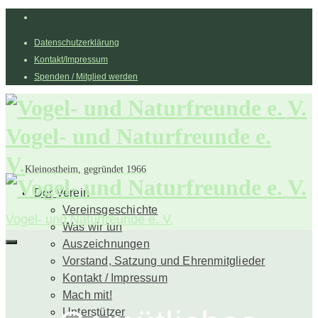
Datenschutzerklärung
Kontakt/Impressum
Spenden / Mitglied werden
Vogel- und Naturfreunde e.
V.
Kleinostheim, gegründet 1966
Der Verein
Vereinsgeschichte
Vogel- und Naturfreunde e. V.
Was wir tun
Auszeichnungen
Vorstand, Satzung und Ehrenmitglieder
Kontakt / Impressum
Mach mit!
Unterstützer