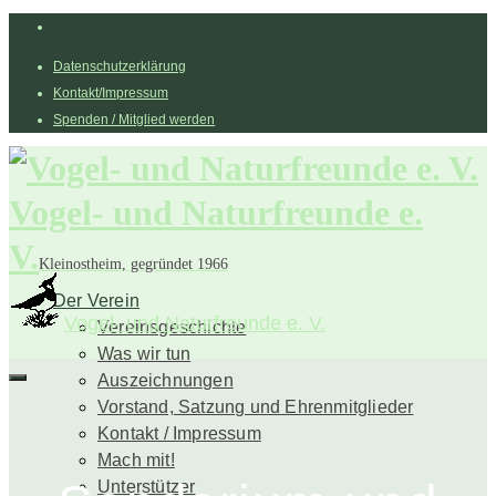
Datenschutzerklärung
Kontakt/Impressum
Spenden / Mitglied werden
Vogel- und Naturfreunde e.
V.
Kleinostheim, gegründet 1966
Der Verein
Vogel- und Naturfreunde e. V.
Vereinsgeschichte
Was wir tun
Auszeichnungen
Vorstand, Satzung und Ehrenmitglieder
Kontakt / Impressum
Mach mit!
Unterstützer