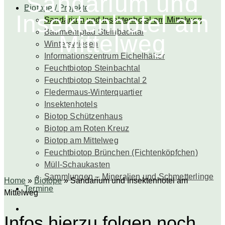
Sandarium und
Biotope / Projekte
Insektenhotel am
Sandarium und Insektenhotel am Mittelweg
Baumlehrpfad Steinbachtal
Mittelweg
Winterswiesen
Informationszentrum Eichelhäher
Feuchtbiotop Steinbachtal
Feuchtbiotop Steinbachtal 2
Fledermaus-Winterquartier
Insektenhotels
Biotop Schützenhaus
Biotop am Roten Kreuz
Biotop am Mittelweg
Feuchtbiotop Brünchen (Fichtenköpfchen)
Müll-Schaukasten
Sammlungen – Mineralien und Schmetterlinge
Home
»
Biotope
»
Sandarium und Insektenhotel am
Termine
Mittelweg
Infos hierzu folgen noch …