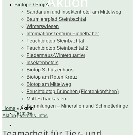
Aktion
Biotope / Projekte
Sandarium und Insektenhotel am Mittelweg
Baumlehrpfad Steinbachtal
Winterswiesen
Informationszentrum Eichelhäher
Feuchtbiotop Steinbachtal
Feuchtbiotop Steinbachtal 2
Fledermaus-Winterquartier
Insektenhotels
Biotop Schützenhaus
Biotop am Roten Kreuz
Biotop am Mittelweg
Feuchtbiotop Brünchen (Fichtenköpfchen)
Müll-Schaukasten
Sammlungen – Mineralien und Schmetterlinge
Home
»
Aktion
Termine
Aktion
|
Vereins-Infos
Teamarbeit für Tier- und