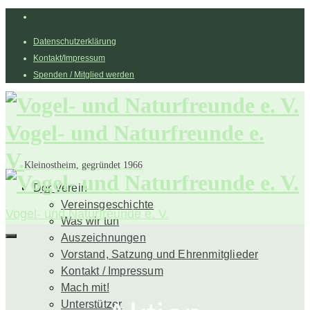
Datenschutzerklärung
Kontakt/Impressum
Spenden / Mitglied werden
Vogel- und Naturfreunde e.
V.
Kleinostheim, gegründet 1966
Der Verein
Vereinsgeschichte
Vogel- und Naturfreunde e. V.
Was wir tun
Auszeichnungen
Vorstand, Satzung und Ehrenmitglieder
Kontakt / Impressum
Mach mit!
Unterstützer