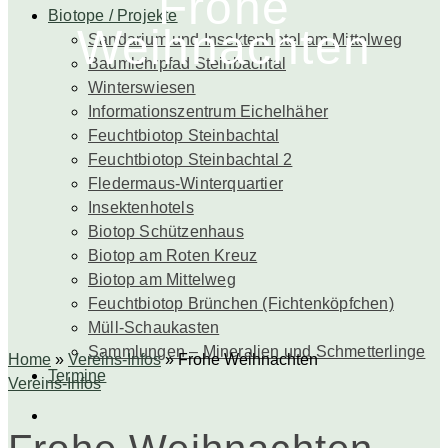
Frohe
Biotope / Projekte
Weihnachten
Sandarium und Insektenhotel am Mittelweg
Baumlehrpfad Steinbachtal
Winterswiesen
Informationszentrum Eichelhäher
Feuchtbiotop Steinbachtal
Feuchtbiotop Steinbachtal 2
Fledermaus-Winterquartier
Insektenhotels
Biotop Schützenhaus
Biotop am Roten Kreuz
Biotop am Mittelweg
Feuchtbiotop Brünchen (Fichtenköpfchen)
Müll-Schaukasten
Sammlungen – Mineralien und Schmetterlinge
Home
»
Vereins-Infos
»
Frohe Weihnachten
Termine
Vereins-Infos