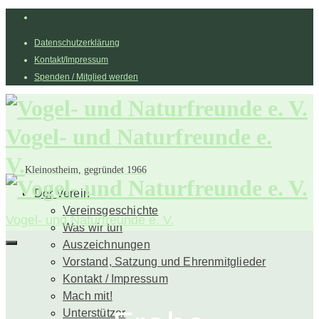
Datenschutzerklärung
Kontakt/Impressum
Spenden / Mitglied werden
Vogel- und Naturfreunde e.
V.
Kleinostheim, gegründet 1966
Der Verein
Vereinsgeschichte
Vogel- und Naturfreunde e. V.
Was wir tun
Auszeichnungen
Vorstand, Satzung und Ehrenmitglieder
Kontakt / Impressum
Mach mit!
Unterstützer