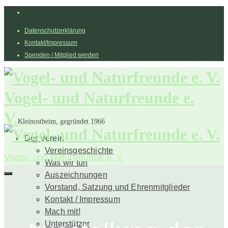
Datenschutzerklärung
Kontakt/Impressum
Spenden / Mitglied werden
Vogel- und Naturfreunde e.
V.
Kleinostheim, gegründet 1966
Der Verein
Vereinsgeschichte
Vogel- und Naturfreunde e. V.
Was wir tun
Auszeichnungen
Vorstand, Satzung und Ehrenmitglieder
Kontakt / Impressum
Mach mit!
Unterstützer