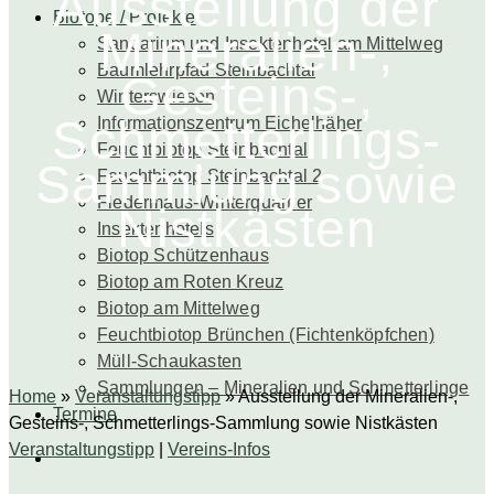
Ausstellung der
Biotope / Projekte
Mineralien-,
Sandarium und Insektenhotel am Mittelweg
Baumlehrpfad Steinbachtal
Gesteins-,
Winterswiesen
Schmetterlings-
Informationszentrum Eichelhäher
Feuchtbiotop Steinbachtal
Sammlung sowie
Feuchtbiotop Steinbachtal 2
Fledermaus-Winterquartier
Nistkästen
Insektenhotels
Biotop Schützenhaus
Biotop am Roten Kreuz
Biotop am Mittelweg
Feuchtbiotop Brünchen (Fichtenköpfchen)
Müll-Schaukasten
Sammlungen – Mineralien und Schmetterlinge
Home
»
Veranstaltungstipp
»
Ausstellung der Mineralien-,
Termine
Gesteins-, Schmetterlings-Sammlung sowie Nistkästen
Veranstaltungstipp
|
Vereins-Infos