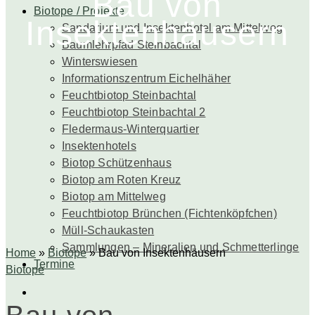
Bau von
Biotope / Projekte
Insektenhäusern
Sandarium und Insektenhotel am Mittelweg
Baumlehrpfad Steinbachtal
Winterswiesen
Informationszentrum Eichelhäher
Feuchtbiotop Steinbachtal
Feuchtbiotop Steinbachtal 2
Fledermaus-Winterquartier
Insektenhotels
Biotop Schützenhaus
Biotop am Roten Kreuz
Biotop am Mittelweg
Feuchtbiotop Brünchen (Fichtenköpfchen)
Müll-Schaukasten
Sammlungen – Mineralien und Schmetterlinge
Home
»
Biotope
»
Bau von Insektenhäusern
Termine
Biotope