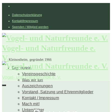
Datenschutzerklärung
Kontakt/Impressum
Spenden / Mitglied werden
Vogel- und Naturfreunde e.
V.
Kleinostheim, gegründet 1966
Der Verein
Vereinsgeschichte
Vogel- und Naturfreunde e. V.
Was wir tun
Auszeichnungen
Vorstand, Satzung und Ehrenmitglieder
Kontakt / Impressum
Mach mit!
Unterstützer