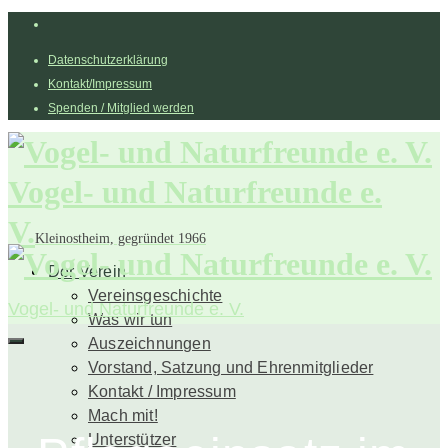
Datenschutzerklärung
Kontakt/Impressum
Spenden / Mitglied werden
Vogel- und Naturfreunde e.
V.
Kleinostheim, gegründet 1966
Der Verein
Vereinsgeschichte
Vogel- und Naturfreunde e. V.
Was wir tun
Auszeichnungen
Vorstand, Satzung und Ehrenmitglieder
Kontakt / Impressum
Mach mit!
Unterstützer