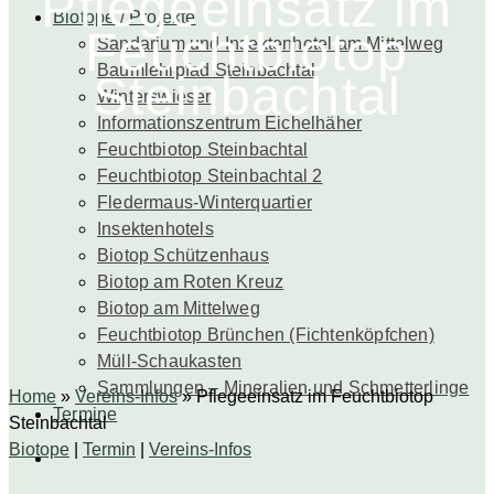
Pflegeeinsatz im
Biotope / Projekte
Feuchtbiotop
Sandarium und Insektenhotel am Mittelweg
Baumlehrpfad Steinbachtal
Steinbachtal
Winterswiesen
Informationszentrum Eichelhäher
Feuchtbiotop Steinbachtal
Feuchtbiotop Steinbachtal 2
Fledermaus-Winterquartier
Insektenhotels
Biotop Schützenhaus
Biotop am Roten Kreuz
Biotop am Mittelweg
Feuchtbiotop Brünchen (Fichtenköpfchen)
Müll-Schaukasten
Sammlungen – Mineralien und Schmetterlinge
Home
»
Vereins-Infos
»
Pflegeeinsatz im Feuchtbiotop
Termine
Steinbachtal
Biotope
|
Termin
|
Vereins-Infos