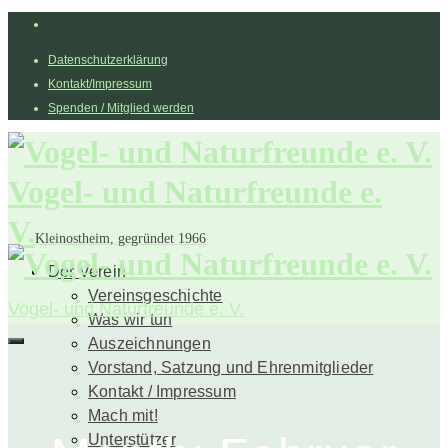
Datenschutzerklärung
Kontakt/Impressum
Spenden / Mitglied werden
Vogel- und Naturfreunde e.
V.
Kleinostheim, gegründet 1966
Der Verein
Vereinsgeschichte
Vogel- und Naturfreunde e. V.
Was wir tun
Auszeichnungen
Vorstand, Satzung und Ehrenmitglieder
Kontakt / Impressum
Mach mit!
Unterstützer