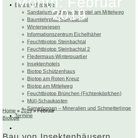
Month: Februar
Biotope / Projekte
2019
Sandarium und Insektenhotel am Mittelweg
Baumlehrpfad Steinbachtal
Winterswiesen
Informationszentrum Eichelhäher
Feuchtbiotop Steinbachtal
Feuchtbiotop Steinbachtal 2
Fledermaus-Winterquartier
Insektenhotels
Biotop Schützenhaus
Biotop am Roten Kreuz
Biotop am Mittelweg
Feuchtbiotop Brünchen (Fichtenköpfchen)
Müll-Schaukasten
Sammlungen – Mineralien und Schmetterlinge
Home
»
2019
»
Februar
Termine
Biotope
Bau von Insektenhäusern