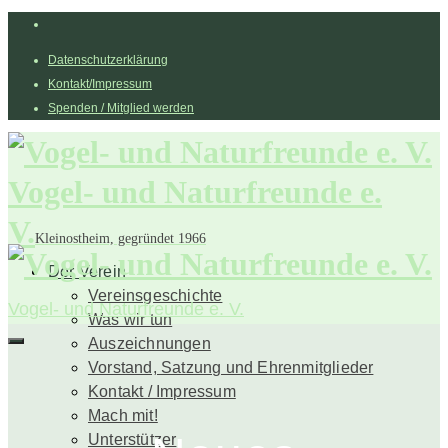
Datenschutzerklärung
Kontakt/Impressum
Spenden / Mitglied werden
Vogel- und Naturfreunde e.
V.
Kleinostheim, gegründet 1966
Der Verein
Vereinsgeschichte
Vogel- und Naturfreunde e. V.
Was wir tun
Auszeichnungen
Vorstand, Satzung und Ehrenmitglieder
Kontakt / Impressum
Mach mit!
Unterstützer