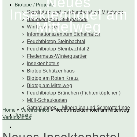
Neues
Biotope / Projekte
Insektenhotel am
Sandarium und Insektenhotel am Mittelweg
Baumlehrpfad Steinbachtal
Mittelweg
Winterswiesen
Informationszentrum Eichelhäher
Feuchtbiotop Steinbachtal
Feuchtbiotop Steinbachtal 2
Fledermaus-Winterquartier
Insektenhotels
Biotop Schützenhaus
Biotop am Roten Kreuz
Biotop am Mittelweg
Feuchtbiotop Brünchen (Fichtenköpfchen)
Müll-Schaukasten
Sammlungen – Mineralien und Schmetterlinge
Home
»
Vereins-Infos
»
Neues Insektenhotel am Mittelweg
Termine
Vereins-Infos