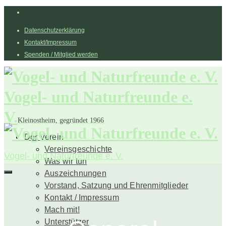
Datenschutzerklärung
Kontakt/Impressum
Spenden / Mitglied werden
Vogel- und Naturfreunde e.
V.
Kleinostheim, gegründet 1966
Der Verein
Vereinsgeschichte
Vogel- und Naturfreunde e. V.
Was wir tun
Auszeichnungen
Vorstand, Satzung und Ehrenmitglieder
Kontakt / Impressum
Mach mit!
Unterstützer