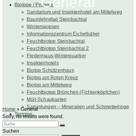
General
Biotope / Projekte
Sandarium und Insektenhotel am Mittelweg
Baumlehrpfad Steinbachtal
Winterswiesen
Informationszentrum Eichelhäher
Feuchtbiotop Steinbachtal
Feuchtbiotop Steinbachtal 2
Fledermaus-Winterquartier
Insektenhotels
Biotop Schützenhaus
Biotop am Roten Kreuz
Biotop am Mittelweg
Feuchtbiotop Brünchen (Fichtenköpfchen)
Müll-Schaukasten
Sammlungen – Mineralien und Schmetterlinge
Home
»
General
Termine
Sorry, no results were found.
Search
for:
Suchen