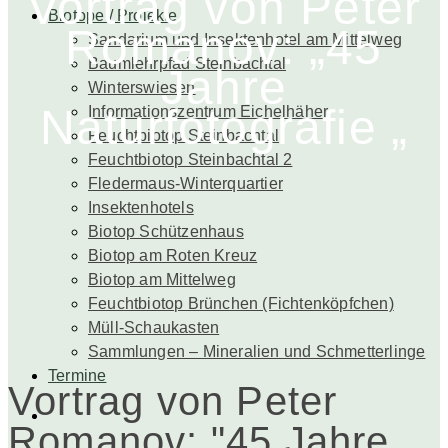
Vortrag von Peter
Biotope / Projekte
Romanov: „45
Sandarium und Insektenhotel am Mittelweg
Baumlehrpfad Steinbachtal
Jahre
Winterswiesen
Naturfotografie „
Informationszentrum Eichelhäher
Feuchtbiotop Steinbachtal
Feuchtbiotop Steinbachtal 2
Fledermaus-Winterquartier
Insektenhotels
Biotop Schützenhaus
Biotop am Roten Kreuz
Biotop am Mittelweg
Feuchtbiotop Brünchen (Fichtenköpfchen)
Müll-Schaukasten
Sammlungen – Mineralien und Schmetterlinge
Termine
Vortrag von Peter
Romanov: "45 Jahre