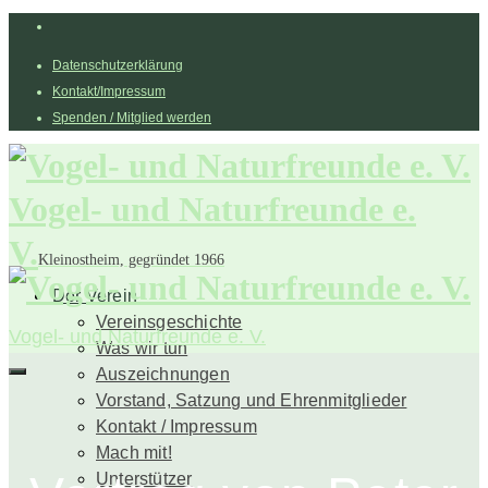
Datenschutzerklärung
Kontakt/Impressum
Spenden / Mitglied werden
Vogel- und Naturfreunde e.
V.
Kleinostheim, gegründet 1966
Der Verein
Vereinsgeschichte
Vogel- und Naturfreunde e. V.
Was wir tun
Auszeichnungen
Vorstand, Satzung und Ehrenmitglieder
Kontakt / Impressum
Mach mit!
Unterstützer