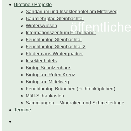
Biotope / Projekte
Sandarium und Insektenhotel am Mittelweg
Baumlehrpfad Steinbachtal
öffentlic
Winterswiesen
Informationszentrum Eichelhäher
Feuchtbiotop Steinbachtal
Feuchtbiotop Steinbachtal 2
Fledermaus-Winterquartier
Insektenhotels
Biotop Schützenhaus
Biotop am Roten Kreuz
Biotop am Mittelweg
Feuchtbiotop Brünchen (Fichtenköpfchen)
Müll-Schaukasten
Sammlungen – Mineralien und Schmetterlinge
Termine