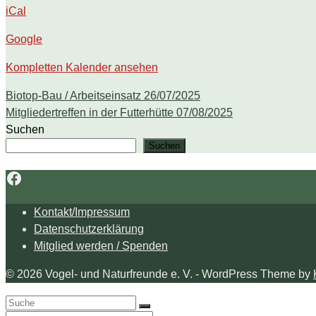
iCal
Google
Kompletten Kalender ansehen
Biotop-Bau / Arbeitseinsatz
26/07/2025
Mitgliedertreffen in der Futterhütte
07/08/2025
Suchen
Suchen
Facebook
Kontakt/Impressum
Datenschutzerklärung
Mitglied werden / Spenden
© 2026 Vogel- und Naturfreunde e. V. - WordPress Theme by
Search